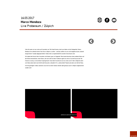
16.03.2017
Marco Mendoza
Live Proberaum / Zülpich
‍Sehr oft waren wir nun schon auf Konzerten von The Dead Daisies, doch nun hatten wir die Gelegenheit, Marco
Mendoza live während seiner Solo-Tour in Zülpich zu sehen – und das wollten wir uns nicht entgehen lassen, obwohl
einige der bei Youtube abgespeicherten Videos eher zu experimentell für unseren Geschmack sind.
‍Wir haben den Besuch des Konzertes nicht bereut, ganz im Gegenteil. Man konnte durchaus einen anderen Marco auf
der Bühne kennenlernen, einen Marco, der noch mehr mit dem Publikum agiert als wenn er nur der Bassist der The
Daisies ist und ja, es hat einfach Spaß gemacht. Nach dem Konzert (er war nun schon zum 8. Mal in Zülpich!) nahm
sich Marco dann doch noch Zeit für die Besucher, verkaufte CD’s, unterschrieb Plakate und nahm sich Zeit für Fotos.
‍Die hier gezeigten Videos stammen zwar nicht von dem Abend, könnten aber genauso auch in Zülpich aufgenommen
worden sein!
ZURÜCK ZUR ÜBERSICHT
KONTA